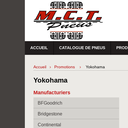
ACCUEIL
CATALOGUE DE PNEUS
PROD
Accueil
Promotions
Yokohama
Yokohama
Manufacturiers
BFGoodrich
Bridgestone
Continental