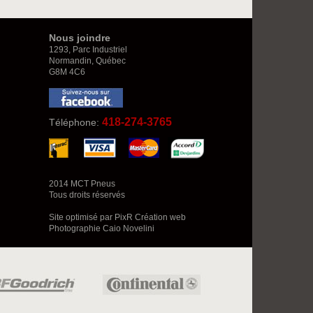
Nous joindre
1293, Parc Industriel
Normandin, Québec
G8M 4C6
418-274-3765
Téléphone:
2014 MCT Pneus
Tous droits réservés
Site optimisé par PixR Création web
Photographie
Caio Novelini