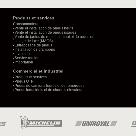
Produits et services
Consommateur
Vente et installation de pneus neufs
Vente et installation de pneus usagés
Vente de jantes de remplacement et de roues en
alliage de luxe (MAGS)
Entreposage de pneus
Installation de crampons
Livraison
Service routier
Importation
Commercial et industriel
Produits et services
Pneus OTR
Pneus de camions lourds et de remorques
Pneus industriels et de chariots élévateurs