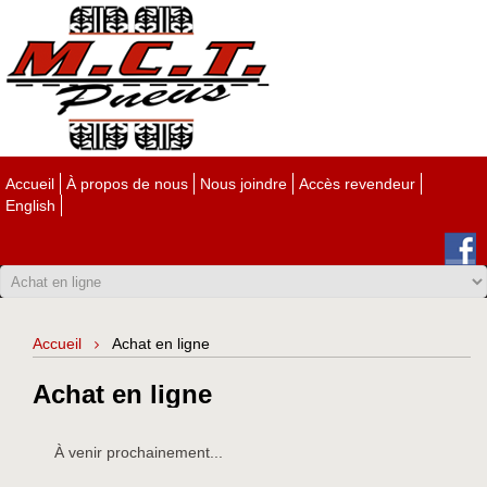
Accueil
À propos de nous
Nous joindre
Accès revendeur
English
Accueil
Achat en ligne
Achat en ligne
À venir prochainement...