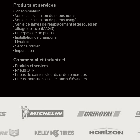
Produits et services
Consommateur
Vente et installation de pneus neufs
Vente et installation de pneus usagés
Vente de jantes de remplacement et de roues en
alliage de luxe (MAGS)
Entreposage de pneus
Installation de crampons
Livraison
Service routier
Importation
Commercial et industriel
Produits et services
Pneus OTR
Pneus de camions lourds et de remorques
Pneus industriels et de chariots élévateurs