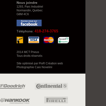
Nous joindre
1293, Parc Industriel
Normandin, Québec
G8M 4C6
418-274-3765
Téléphone:
2014 MCT Pneus
Tous droits réservés
Site optimisé par PixR Création web
Photographie
Caio Novelini